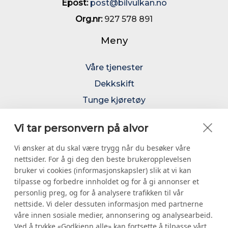
Epost:
post@bilvulkan.no
Org.nr:
927 578 891
Meny
Våre tjenester
Dekkskift
Tunge kjøretøy
Dekkhotell
Vi tar personvern på alvor
Felger
Vi ønsker at du skal være trygg når du besøker våre
Kjetting
nettsider. For å gi deg den beste brukeropplevelsen
24 timer service
bruker vi cookies (informasjonskapsler) slik at vi kan
Om oss
tilpasse og forbedre innholdet og for å gi annonser et
personlig preg, og for å analysere trafikken til vår
Kontakt
nettside. Vi deler dessuten informasjon med partnerne
Miljørfyrtårn
våre innen sosiale medier, annonsering og analysearbeid.
Ved å trykke «Godkjenn alle» kan fortsette å tilpasse vårt