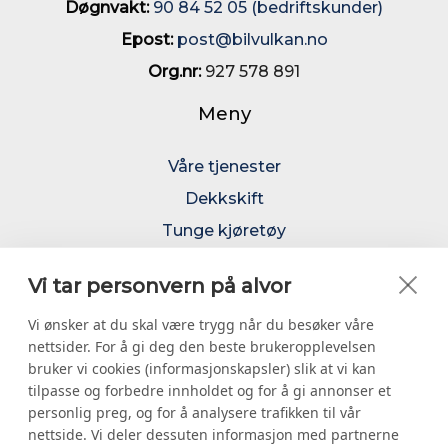
Døgnvakt:
90 84 52 05 (bedriftskunder)
Epost:
post@bilvulkan.no
Org.nr:
927 578 891
Meny
Våre tjenester
Dekkskift
Tunge kjøretøy
Dekkhotell
Vi tar personvern på alvor
Felger
Vi ønsker at du skal være trygg når du besøker våre
Kjetting
nettsider. For å gi deg den beste brukeropplevelsen
24 timer service
bruker vi cookies (informasjonskapsler) slik at vi kan
Om oss
tilpasse og forbedre innholdet og for å gi annonser et
personlig preg, og for å analysere trafikken til vår
Kontakt
nettside. Vi deler dessuten informasjon med partnerne